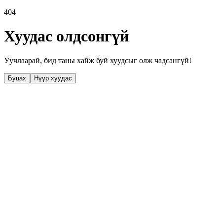
404
Хуудас олдсонгүй
Уучлаарай, бид таны хайж буй хуудсыг олж чадсангүй!
Буцах
Нүүр хуудас